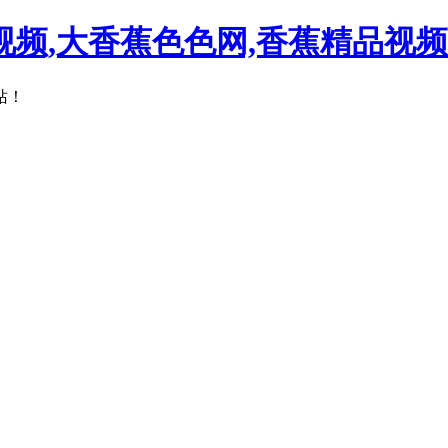
视频,大香蕉色色网,香蕉精品视
站！