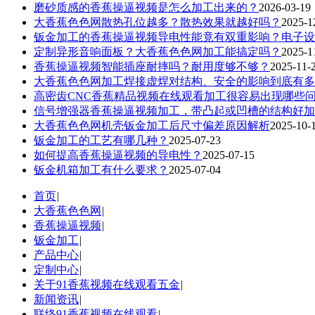
磨砂质感的香蕉操逼视频是怎么加工出来的？
2026-03-19
大香蕉色色网散热孔位越多？散热效果就越好吗？
2025-1
钣金加工的香蕉操逼视频导电性能竟有双重影响？电子设..
定制异形音响面板？大香蕉色色网加工能搞定吗？
2025-1
香蕉操逼视频智能插座耐摔吗？耐用度够不够？
2025-11-
大香蕉色色网加工焊接虚焊对结构、安全的影响到底有多..
高密齿CNC香蕉精品视频在线观看加工很容易出现哪些
信号增强器香蕉操逼视频加工，带凸起或凹槽的结构好加..
大香蕉色色网机壳钣金加工后尺寸偏差原因解析​
2025-10-
钣金加工的工艺有哪几种？
2025-07-23
如何提高香蕉操逼视频的导电性？
2025-07-15
钣金机箱加工有什么要求？
2025-07-04
首页
|
大香蕉色色网
|
香蕉操逼视频
|
钣金加工
|
产品中心
|
定制中心
|
关于91香蕉视频在线观看五金
|
新闻资讯
|
联络91香蕉视频在线观看
|